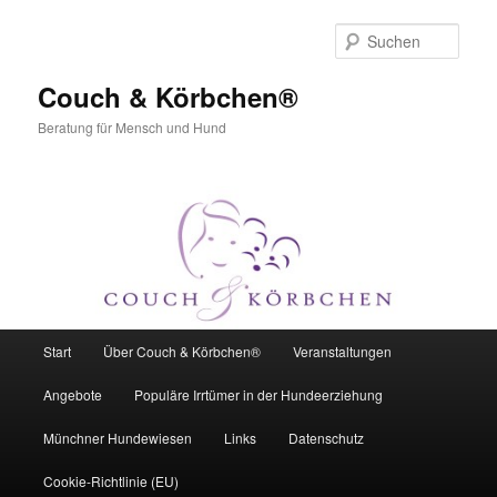
Zum
Zum
primären
sekundären
Such
Inhalt
Inhalt
springen
springen
Couch & Körbchen®
Beratung für Mensch und Hund
Hauptmenü
Start
Über Couch & Körbchen®
Veranstaltungen
Angebote
Populäre Irrtümer in der Hundeerziehung
Münchner Hundewiesen
Links
Datenschutz
Cookie-Richtlinie (EU)