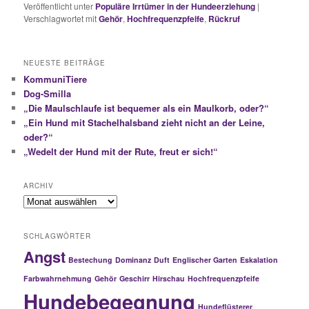
Veröffentlicht unter
Populäre Irrtümer in der Hundeerziehung
|
Verschlagwortet mit
Gehör
,
Hochfrequenzpfeife
,
Rückruf
NEUESTE BEITRÄGE
KommuniTiere
Dog-Smilla
„Die Maulschlaufe ist bequemer als ein Maulkorb, oder?“
„Ein Hund mit Stachelhalsband zieht nicht an der Leine,
oder?“
„Wedelt der Hund mit der Rute, freut er sich!“
ARCHIV
Archiv
SCHLAGWÖRTER
Angst
Bestechung
Dominanz
Duft
Englischer Garten
Eskalation
Farbwahrnehmung
Gehör
Geschirr
Hirschau
Hochfrequenzpfeife
Hundebegegnung
Hundeflüsterer