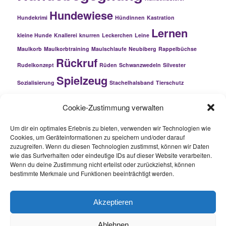
Hundewiese
Hundekrimi
Hündinnen
Kastration
Lernen
kleine Hunde
Knallerei
knurren
Leckerchen
Leine
Maulkorb
Maulkorbtraining
Maulschlaufe
Neubiberg
Rappelbüchse
Rückruf
Rudelkonzept
Rüden
Schwanzwedeln
Silvester
Spielzeug
Sozialisierung
Stachelhalsband
Tierschutz
Warnsignale
Traumatisierung
trösten
Welpenschutz
Cookie-Zustimmung verwalten
ziehen
Zerrspiele
Um dir ein optimales Erlebnis zu bieten, verwenden wir Technologien wie
Cookies, um Geräteinformationen zu speichern und/oder darauf
zuzugreifen. Wenn du diesen Technologien zustimmst, können wir Daten
wie das Surfverhalten oder eindeutige IDs auf dieser Website verarbeiten.
META
Wenn du deine Zustimmung nicht erteilst oder zurückziehst, können
Anmelden
bestimmte Merkmale und Funktionen beeinträchtigt werden.
Eintrags-Feed
Kommentar-Feed
WordPress.org
Akzeptieren
Ablehnen