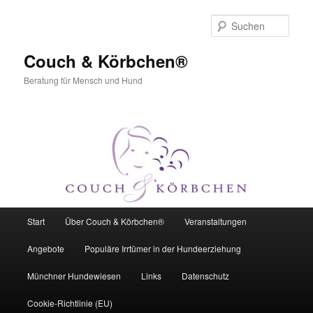
Zum
Zum
primären
sekundären
Such
Inhalt
Inhalt
springen
springen
Couch & Körbchen®
Beratung für Mensch und Hund
Hauptmenü
Start
Über Couch & Körbchen®
Veranstaltungen
Angebote
Populäre Irrtümer in der Hundeerziehung
Münchner Hundewiesen
Links
Datenschutz
Cookie-Richtlinie (EU)