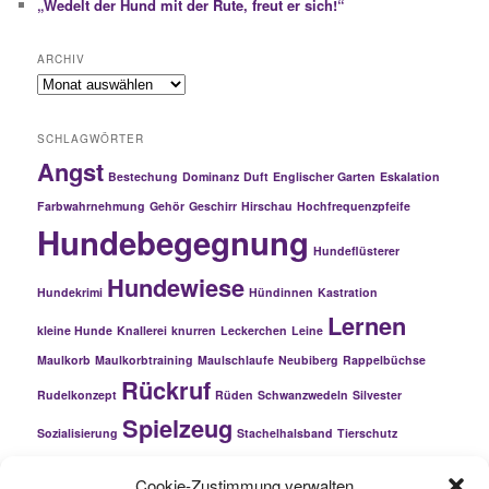
„Wedelt der Hund mit der Rute, freut er sich!“
ARCHIV
Archiv
SCHLAGWÖRTER
Angst
Bestechung
Dominanz
Duft
Englischer Garten
Eskalation
Farbwahrnehmung
Gehör
Geschirr
Hirschau
Hochfrequenzpfeife
Hundebegegnung
Hundeflüsterer
Hundewiese
Hundekrimi
Hündinnen
Kastration
Lernen
kleine Hunde
Knallerei
knurren
Leckerchen
Leine
Maulkorb
Maulkorbtraining
Maulschlaufe
Neubiberg
Rappelbüchse
Rückruf
Rudelkonzept
Rüden
Schwanzwedeln
Silvester
Spielzeug
Sozialisierung
Stachelhalsband
Tierschutz
Warnsignale
Traumatisierung
trösten
Welpenschutz
Cookie-Zustimmung verwalten