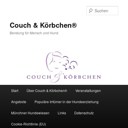
Zum
Zum
primären
sekundären
Such
Inhalt
Inhalt
springen
springen
Couch & Körbchen®
Beratung für Mensch und Hund
Hauptmenü
Start
Über Couch & Körbchen®
Veranstaltungen
Angebote
Populäre Irrtümer in der Hundeerziehung
Münchner Hundewiesen
Links
Datenschutz
Cookie-Richtlinie (EU)