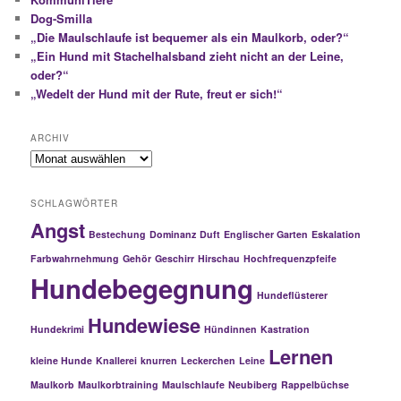
Dog-Smilla
„Die Maulschlaufe ist bequemer als ein Maulkorb, oder?“
„Ein Hund mit Stachelhalsband zieht nicht an der Leine,
oder?“
„Wedelt der Hund mit der Rute, freut er sich!“
ARCHIV
Archiv
SCHLAGWÖRTER
Angst
Bestechung
Dominanz
Duft
Englischer Garten
Eskalation
Farbwahrnehmung
Gehör
Geschirr
Hirschau
Hochfrequenzpfeife
Hundebegegnung
Hundeflüsterer
Hundewiese
Hundekrimi
Hündinnen
Kastration
Lernen
kleine Hunde
Knallerei
knurren
Leckerchen
Leine
Maulkorb
Maulkorbtraining
Maulschlaufe
Neubiberg
Rappelbüchse